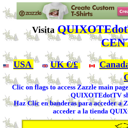
QUIXOTEdotT
Visita
CEN
USA
|
UK
€/£
|
Canad
Clic on flags to access Zazzle main pag
QUIXOTEdotTV shop
Haz Clic en banderas para acceder a Za
acceder a la tienda QUI