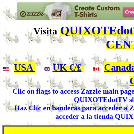
QUIXOTEdotT
Visita
CEN
USA
|
UK
€/£
|
Canad
Clic on flags to access Zazzle main pag
QUIXOTEdotTV shop
Haz Clic en banderas para acceder a Za
acceder a la tienda QUI