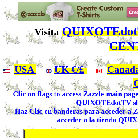
QUIXOTEdotT
Visita
CEN
USA
|
UK
€/£
|
Canad
Clic on flags to access Zazzle main pag
QUIXOTEdotTV shop
Haz Clic en banderas para acceder a Za
acceder a la tienda QUI