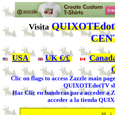
QUIXOTEdotT
Visita
CEN
USA
|
UK
€/£
|
Canad
Clic on flags to access Zazzle main pag
QUIXOTEdotTV shop
Haz Clic en banderas para acceder a Za
acceder a la tienda QUI