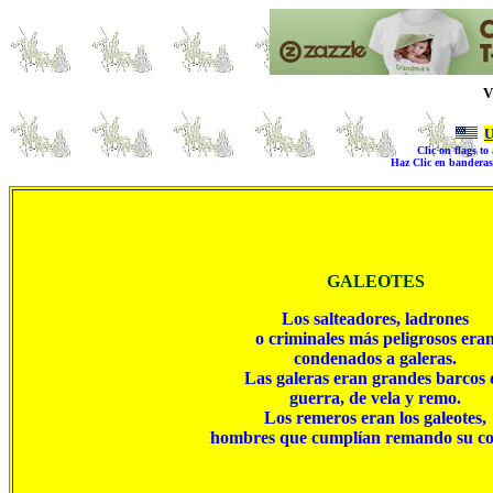
V
Clic on flags t
Haz Clic en banderas 
GALEOTES
Los salteadores, ladrones

o criminales más peligrosos eran
condenados a galeras.

Las galeras eran grandes barcos d
guerra, de vela y remo.

Los remeros eran los galeotes,

 hombres que cumplían remando su c