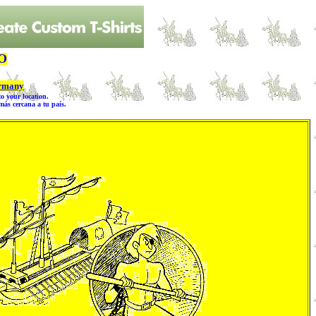
O
rmany
o your location.
s cercana a tu país.