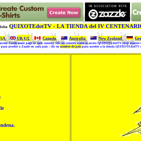
QUIXOTEdotTV - LA TIENDA del IV CENTENARI
isita
USA
|
UK
€/£
|
Canada
|
Australia
|
New Zealand
|
Ge
o access Zazzle main page in each country /clic on country name to access QUIXOTEdotTV shop nearest t
para acceder a Zazzle en cada país / clic en
nombre de país
para acceder a la tienda QUIXOTEdotTV má


e

ondena.