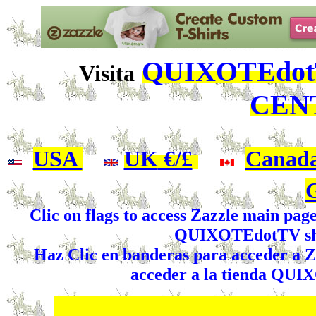
QUIXOTEdotT
Visita
CEN
USA
|
UK
€/£
|
Canad
Clic on flags to access Zazzle main pag
QUIXOTEdotTV shop
Haz Clic en banderas para acceder a Za
acceder a la tienda QUI