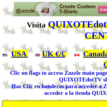
QUIXOTEdotT
Visita
CEN
USA
|
UK
€/£
|
Canad
Clic on flags to access Zazzle main pag
QUIXOTEdotTV shop
Haz Clic en banderas para acceder a Za
acceder a la tienda QUI