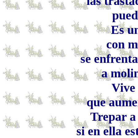
las trast
pueda
Es u
con m
se enfrent
a molin
Vive
que aumen
Trepar a
si en ella e