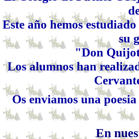
de
Este año hemos estudiado 
su 
"Don Quijot
Los alumnos han realiza
Cervante
Os enviamos una poesia 
En nuest