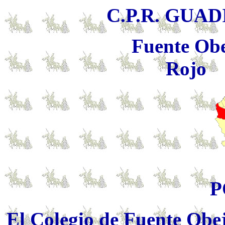
C.P.R. GUA
Fuente Ob
Rojo
P
El Colegio de Fuente Obe