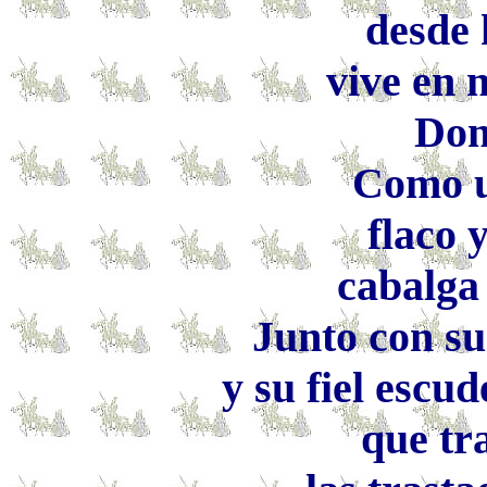
desde
vive en 
Don
Como u
flaco 
cabalga
Junto con su
y su fiel escu
que tr