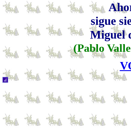
Ahor
sigue si
Miguel 
(Pablo Valle
V