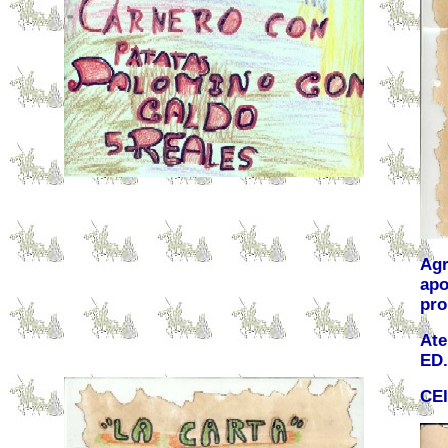
Agr
apo
pro
Ate
ED.
CEI