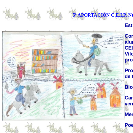
5ª APORTACIÓN C.E.I.P. Nuest
Est
Con
alu
CEI
Vil
pro
Pro
de 
Bio
Car
ven
Me
Po