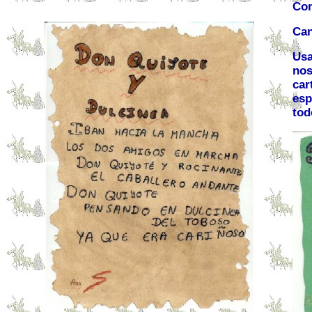
Com
Can
Usa
nos
car
esp
tod